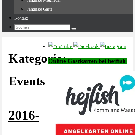
Fangliste Mitglieder
Fangliste Gäste
Kontakt
Suchen
Suchen
nach:
Kategorie:
Online Gastkarten bei hejfish
Events
2016-