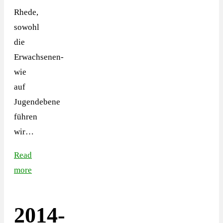
Rhede,
sowohl
die
Erwachsenen-
wie
auf
Jugendebene
führen
wir…
Read
more
2014-