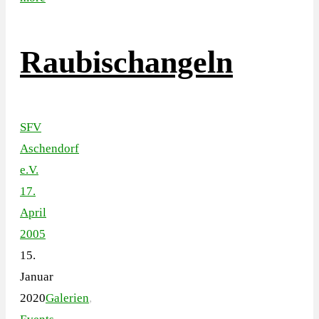
Raubischangeln
SFV
Aschendorf
e.V.
17.
April
2005
15.
Januar
2020
Galerien
,