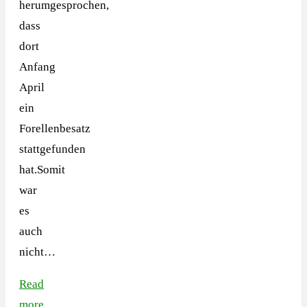
herumgesprochen,
dass
dort
Anfang
April
ein
Forellenbesatz
stattgefunden
hat.Somit
war
es
auch
nicht…
Read
more