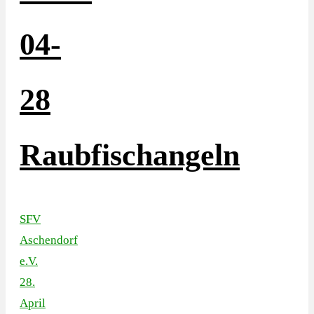
04-
28
Raubfischangeln
SFV
Aschendorf
e.V.
28.
April