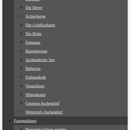
Die Dever
Achterberge
Der Goldfischarm
Die Holte
Emsauen
Barenbergsee
Aschendorfer See
Bullerine
Einhauskolk
Vossschloot
Hilgenkamp
Gezeiten Aschendorf
Wetterinfo Aschendorf
Fangmeldung
Besondere Fänge melden