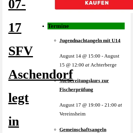
07-
17
Termine
Jugendnachtangeln mit U14
SFV
August 14 @ 15:00
-
August
15 @ 12:00
at
Achterberge
Aschendorf
Vorbereitungskurs zur
Fischerprüfung
legt
August 17 @ 19:00
-
21:00
at
Vereinsheim
in
Gemeinschaftsangeln