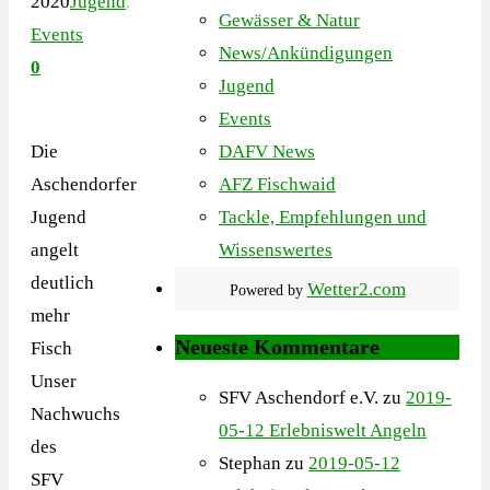
2020
Jugend
,
Gewässer & Natur
Events
News/Ankündigungen
0
Jugend
Events
Die
DAFV News
Aschendorfer
AFZ Fischwaid
Jugend
Tackle, Empfehlungen und
angelt
Wissenswertes
deutlich
Wetter2.com
Powered by
mehr
Neueste Kommentare
Fisch
Unser
SFV Aschendorf e.V.
zu
2019-
Nachwuchs
05-12 Erlebniswelt Angeln
des
Stephan
zu
2019-05-12
SFV