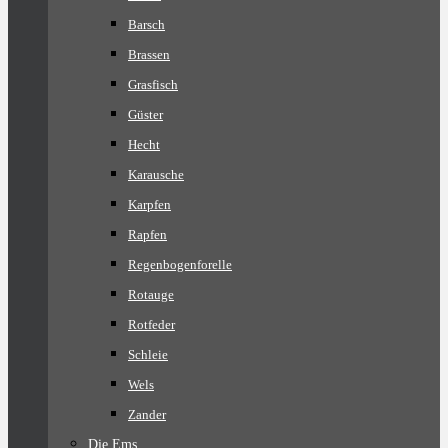
Barsch
Brassen
Grasfisch
Güster
Hecht
Karausche
Karpfen
Rapfen
Regenbogenforelle
Rotauge
Rotfeder
Schleie
Wels
Zander
Die Ems