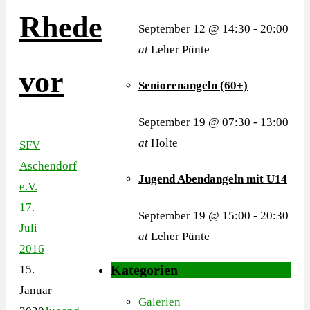
Rhede
September 12 @ 14:30
-
20:00
at
Leher Pünte
vor
Seniorenangeln (60+)
September 19 @ 07:30
-
13:00
at
Holte
SFV
Aschendorf
Jugend Abendangeln mit U14
e.V.
17.
September 19 @ 15:00
-
20:30
Juli
at
Leher Pünte
2016
Kategorien
15.
Januar
Galerien