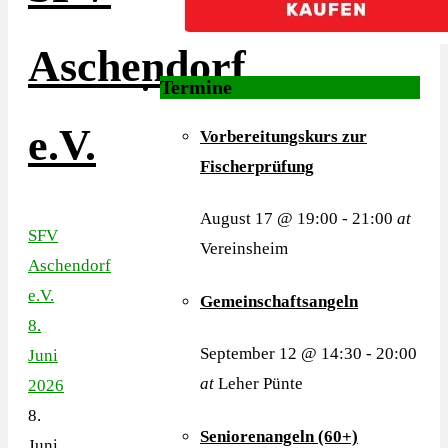
Aschendorf
Termine
e.V.
Vorbereitungskurs zur
Fischerprüfung
August 17 @ 19:00
-
21:00
at
SFV
Vereinsheim
Aschendorf
e.V.
Gemeinschaftsangeln
8.
September 12 @ 14:30
-
20:00
Juni
at
Leher Pünte
2026
8.
Seniorenangeln (60+)
Juni