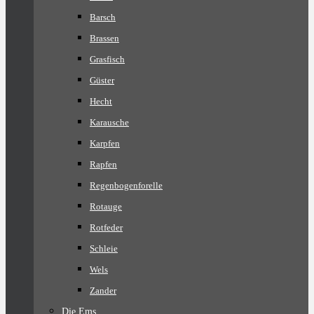
Barsch
Brassen
Grasfisch
Güster
Hecht
Karausche
Karpfen
Rapfen
Regenbogenforelle
Rotauge
Rotfeder
Schleie
Wels
Zander
Die Ems