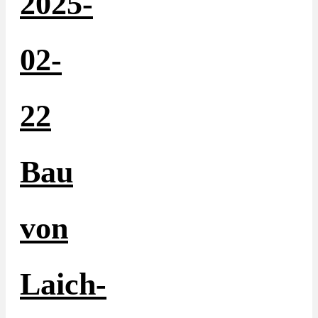
2025-
02-
22
Bau
von
Laich-