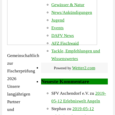
Gewässer & Natur
News/Ankündigungen
Jugend
Events
DAFV News
AFZ Fischwaid
Tackle, Empfehlungen und
Gemeinschaftlich
Wissenswertes
zur
Wetter2.com
Powered by
Fischerprüfung
2026
Neueste Kommentare
Unsere
SFV Aschendorf e.V.
zu
2019-
langjährigen
05-12 Erlebniswelt Angeln
Partner
Stephan
zu
2019-05-12
und