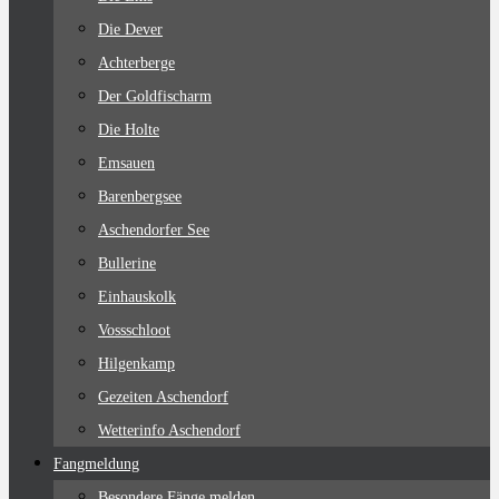
Die Dever
Achterberge
Der Goldfischarm
Die Holte
Emsauen
Barenbergsee
Aschendorfer See
Bullerine
Einhauskolk
Vossschloot
Hilgenkamp
Gezeiten Aschendorf
Wetterinfo Aschendorf
Fangmeldung
Besondere Fänge melden