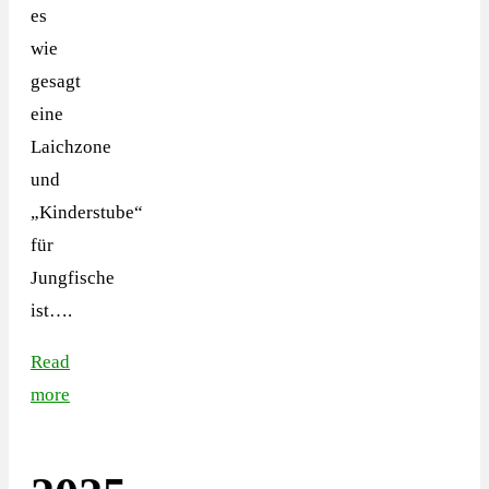
es
wie
gesagt
eine
Laichzone
und
„Kinderstube“
für
Jungfische
ist….
Read
more