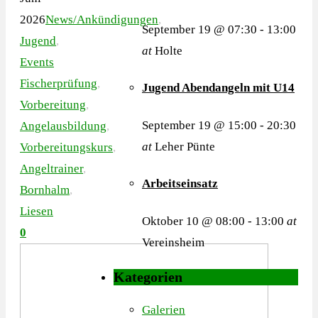
2026
News/Ankündigungen
,
September 19 @ 07:30
-
13:00
Jugend
,
at
Holte
Events
Fischerprüfung
,
Jugend Abendangeln mit U14
Vorbereitung
,
September 19 @ 15:00
-
20:30
Angelausbildung
,
at
Leher Pünte
Vorbereitungskurs
,
Angeltrainer
,
Arbeitseinsatz
Bornhalm
,
Liesen
Oktober 10 @ 08:00
-
13:00
at
0
Vereinsheim
Kategorien
Galerien