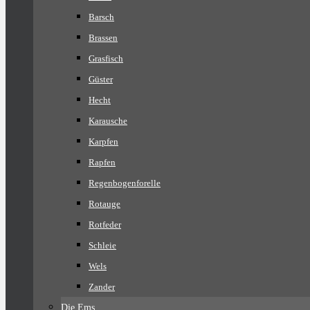
Barsch
Brassen
Grasfisch
Güster
Hecht
Karausche
Karpfen
Rapfen
Regenbogenforelle
Rotauge
Rotfeder
Schleie
Wels
Zander
Die Ems