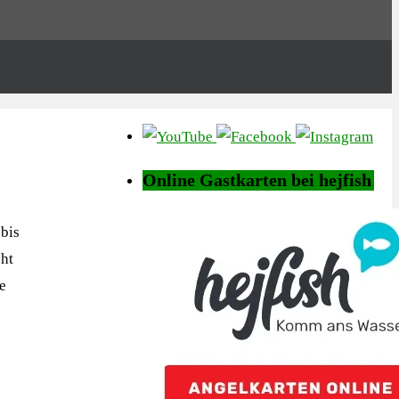
Online Gastkarten bei hejfish
 bis
ht
e