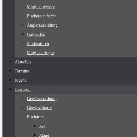
Mitglied werden
Fischereiaufsicht
Anglerausbildung
Gastkarten
Moderatoren
Mitgliederlogin
Aktuelles
Termine
Jugend
Gewässer
Gewässerordnung
Gewässerkarte
Fischarten
Aal
Aland