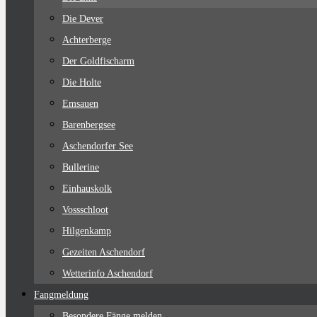
Die Dever
Achterberge
Der Goldfischarm
Die Holte
Emsauen
Barenbergsee
Aschendorfer See
Bullerine
Einhauskolk
Vossschloot
Hilgenkamp
Gezeiten Aschendorf
Wetterinfo Aschendorf
Fangmeldung
Besondere Fänge melden