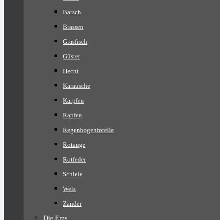
Barsch
Brassen
Grasfisch
Güster
Hecht
Karausche
Karpfen
Rapfen
Regenbogenforelle
Rotauge
Rotfeder
Schleie
Wels
Zander
Die Ems