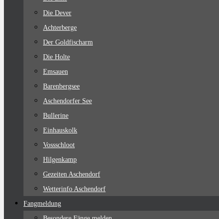
Die Dever
Achterberge
Der Goldfischarm
Die Holte
Emsauen
Barenbergsee
Aschendorfer See
Bullerine
Einhauskolk
Vossschloot
Hilgenkamp
Gezeiten Aschendorf
Wetterinfo Aschendorf
Fangmeldung
Besondere Fänge melden