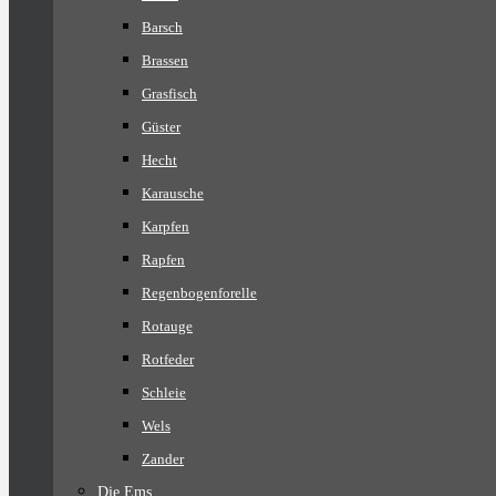
Barsch
Brassen
Grasfisch
Güster
Hecht
Karausche
Karpfen
Rapfen
Regenbogenforelle
Rotauge
Rotfeder
Schleie
Wels
Zander
Die Ems