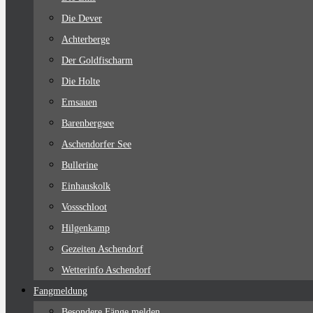
Die Dever
Achterberge
Der Goldfischarm
Die Holte
Emsauen
Barenbergsee
Aschendorfer See
Bullerine
Einhauskolk
Vossschloot
Hilgenkamp
Gezeiten Aschendorf
Wetterinfo Aschendorf
Fangmeldung
Besondere Fänge melden