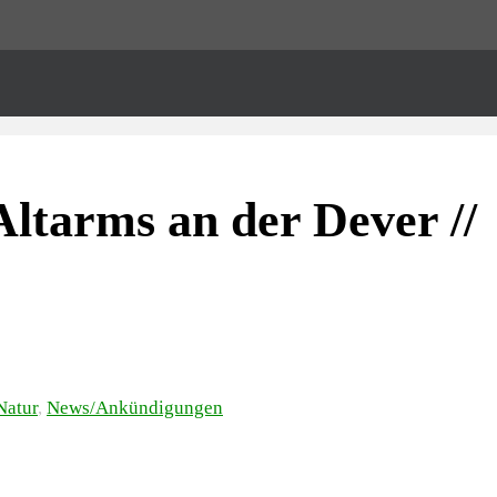
Altarms an der Dever //
Natur
,
News/Ankündigungen