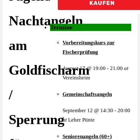
Nachtangeln
Termine
am
Vorbereitungskurs zur
Fischerprüfung
Goldfischarm
August 17 @ 19:00
-
21:00
at
Vereinsheim
/
Gemeinschaftsangeln
September 12 @ 14:30
-
20:00
Sperrung
at
Leher Pünte
Seniorenangeln (60+)