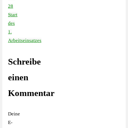
28
Start
des
1.
Arbeitseinsatzes
Schreibe
einen
Kommentar
Deine
E-