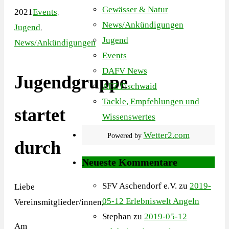
Gewässer & Natur
2021
Events
,
News/Ankündigungen
Jugend
,
Jugend
News/Ankündigungen
Events
DAFV News
Jugendgruppe
AFZ Fischwaid
Tackle, Empfehlungen und
startet
Wissenswertes
Wetter2.com
Powered by
durch
Neueste Kommentare
SFV Aschendorf e.V.
zu
2019-
Liebe
05-12 Erlebniswelt Angeln
Vereinsmitglieder/innen,
Stephan
zu
2019-05-12
Am