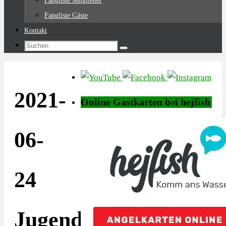
Fangliste Mitglieder
Fangliste Gäste
Kontakt
Suchen
Suchen
nach:
2021-
Online Gastkarten bei hejfish
06-
24
Jugend