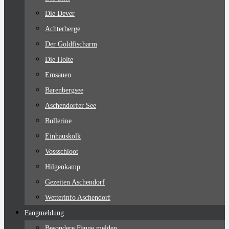
Die Dever
Achterberge
Der Goldfischarm
Die Holte
Emsauen
Barenbergsee
Aschendorfer See
Bullerine
Einhauskolk
Vossschloot
Hilgenkamp
Gezeiten Aschendorf
Wetterinfo Aschendorf
Fangmeldung
Besondere Fänge melden