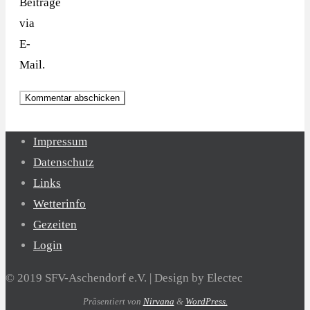
Beiträge
via
E-
Mail.
Impressum
Datenschutz
Links
Wetterinfo
Gezeiten
Login
© 2019 SFV-Aschendorf e.V. | Design by Electec
Präsentiert von
Nirvana
&
WordPress.