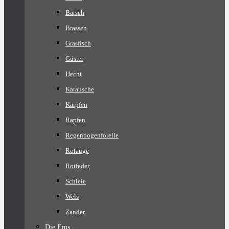
Barsch
Brassen
Grasfisch
Güster
Hecht
Karausche
Karpfen
Rapfen
Regenbogenforelle
Rotauge
Rotfeder
Schleie
Wels
Zander
Die Ems