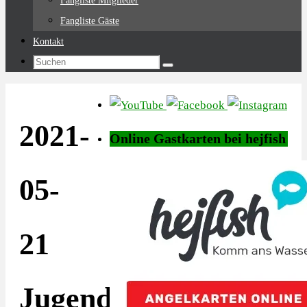
Fangliste Mitglieder
Fangliste Gäste
Kontakt
Suchen
Suchen
nach:
2021-
Online Gastkarten bei hejfish
05-
21
Jugendangeln