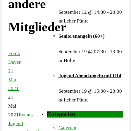
andere
September 12 @ 14:30
-
20:00
at
Leher Pünte
Mitglieder
Seniorenangeln (60+)
September 19 @ 07:30
-
13:00
Frank
at
Holte
Dayen
21.
Jugend Abendangeln mit U14
Mai
2021
September 19 @ 15:00
-
20:30
21.
at
Leher Pünte
Mai
Kategorien
2021
Events
,
Jugend
,
Galerien