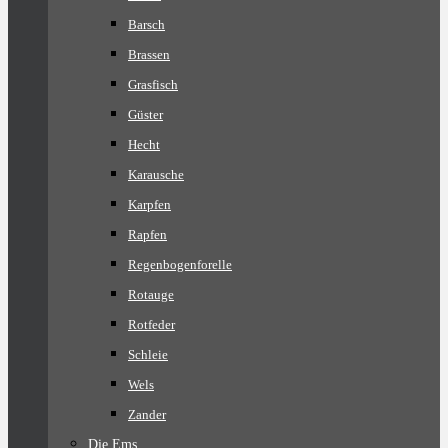
Barsch
Brassen
Grasfisch
Güster
Hecht
Karausche
Karpfen
Rapfen
Regenbogenforelle
Rotauge
Rotfeder
Schleie
Wels
Zander
Die Ems