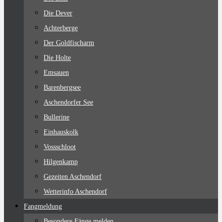
Die Dever
Achterberge
Der Goldfischarm
Die Holte
Emsauen
Barenbergsee
Aschendorfer See
Bullerine
Einhauskolk
Vossschloot
Hilgenkamp
Gezeiten Aschendorf
Wetterinfo Aschendorf
Fangmeldung
Besondere Fänge melden