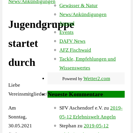
News/Ankündigungen
Gewässer & Natur
News/Ankündigungen
Jugendgruppe
Jugend
Events
startet
DAFV News
AFZ Fischwaid
Tackle, Empfehlungen und
durch
Wissenswertes
Wetter2.com
Powered by
Liebe
Neueste Kommentare
Vereinsmitglieder/innen,
Am
SFV Aschendorf e.V.
zu
2019-
Sonntag,
05-12 Erlebniswelt Angeln
30.05.2021
Stephan
zu
2019-05-12