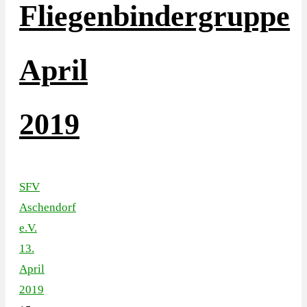
Fliegenbindergruppe
April
2019
SFV
Aschendorf
e.V.
13.
April
2019