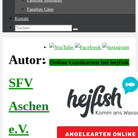
Fangliste Mitglieder
Fangliste Gäste
Kontakt
Suchen
Suchen
nach:
Autor:
Online Gastkarten bei hejfish
SFV
Aschendorf
e.V.