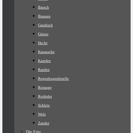
Barsch
Brassen
Grasfisch
Güster
Hecht
Karausche
Karpfen
Rapfen
Regenbogenforelle
Rotauge
Rotfeder
Schleie
Wels
Zander
Die Ems