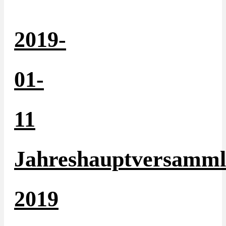
2019-
01-
11
Jahreshauptversamm
2019