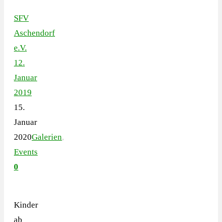
SFV
Aschendorf
e.V.
12.
Januar
2019
15.
Januar
2020
Galerien
,
Events
0
Kinder
ab