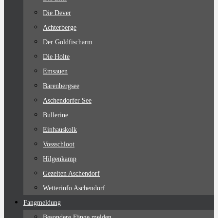
Die Dever
Achterberge
Der Goldfischarm
Die Holte
Emsauen
Barenbergsee
Aschendorfer See
Bullerine
Einhauskolk
Vossschloot
Hilgenkamp
Gezeiten Aschendorf
Wetterinfo Aschendorf
Fangmeldung
Besondere Fänge melden