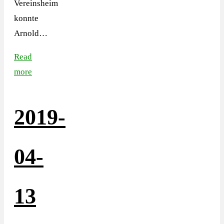
Vereinsheim
konnte
Arnold…
Read
more
2019-
04-
13