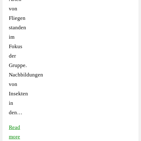
von
Fliegen
standen
im
Fokus
der
Gruppe.
Nachbildungen
von
Insekten
in
den…
Read
more