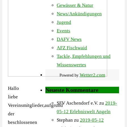
Gewässer & Natur
News/Ankündigungen
Jugend
Events
DAFV News
AFZ Fischwaid
Tackle, Empfehlungen und
Wissenswertes
Wetter2.com
Powered by
Hallo
Neueste Kommentare
liebe
SFV Aschendorf e.V.
zu
2019-
Vereinsmitglieder,aufgrund
05-12 Erlebniswelt Angeln
der
Stephan
zu
2019-05-12
beschlossenen