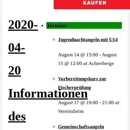
2020-
Termine
Jugendnachtangeln mit U14
04-
August 14 @ 15:00
-
August
15 @ 12:00
at
Achterberge
20
Vorbereitungskurs zur
Fischerprüfung
Informationen
August 17 @ 19:00
-
21:00
at
Vereinsheim
des
Gemeinschaftsangeln