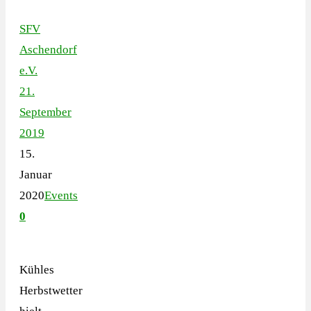
SFV
Aschendorf
e.V.
21.
September
2019
15.
Januar
2020
Events
0
Kühles
Herbstwetter