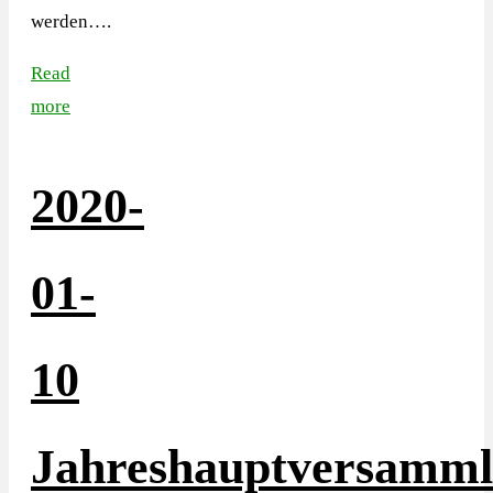
werden….
Read
more
2020-
01-
10
Jahreshauptversamm