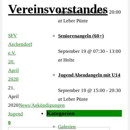
Vereinsvorstandes
September 12 @ 14:30
-
20:00
at
Leher Pünte
SFV
Seniorenangeln (60+)
Aschendorf
September 19 @ 07:30
-
13:00
e.V.
at
Holte
20.
April
Jugend Abendangeln mit U14
2020
21.
September 19 @ 15:00
-
20:30
April
at
Leher Pünte
2020
News/Ankündigungen
,
Kategorien
Jugend
0
Galerien